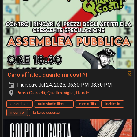
Caro affitto...quanto mi costi?!
Thursday, Jul 24, 2025, 06:30 PM-08:30 PM
Parco Giorcelli, Quattromiglia, Rende
assemblea
aula studio liberata
caro affitto
inchiesta
incontro
la base cosenza