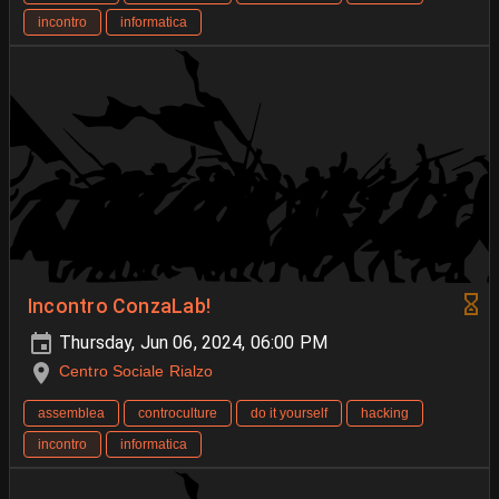
incontro
informatica
Incontro ConzaLab!
Thursday, Jun 06, 2024, 06:00 PM
Centro Sociale Rialzo
assemblea
controculture
do it yourself
hacking
incontro
informatica