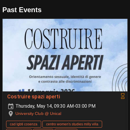
Past Events
Costruire spazi aperti
Thursday, May 14, 09:30 AM-03:00 PM
University Club @ Unical
cad lgbti cosenza
centro women's studies milly villa