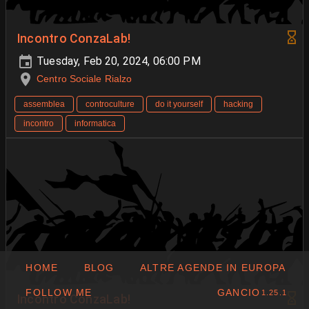
Incontro ConzaLab!
Tuesday, Feb 20, 2024, 06:00 PM
Centro Sociale Rialzo
assemblea
controculture
do it yourself
hacking
incontro
informatica
HOME
BLOG
ALTRE AGENDE IN EUROPA
FOLLOW ME
GANCIO
1.25.1
Incontro ConzaLab!