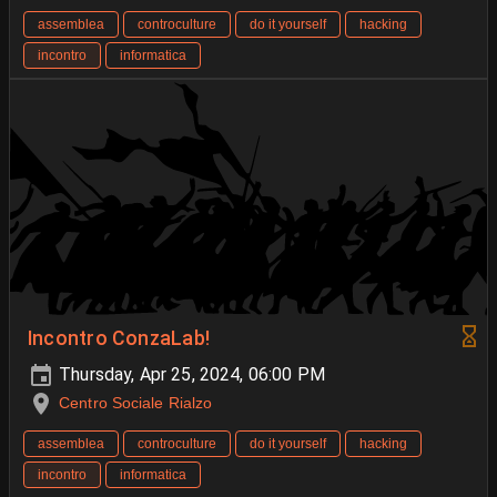
assemblea
controculture
do it yourself
hacking
incontro
informatica
Incontro ConzaLab!
Thursday, Apr 25, 2024, 06:00 PM
Centro Sociale Rialzo
assemblea
controculture
do it yourself
hacking
incontro
informatica