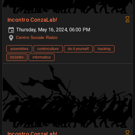
Incontro ConzaLab!
Thursday, May 16, 2024, 06:00 PM
Centro Sociale Rialzo
assemblea
controculture
do it yourself
hacking
incontro
informatica
Incontro ConzaLab!