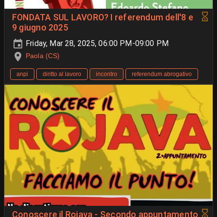
FONDATA SUL LAVORO? I referendum dell'8 e
9 giugno 2025
Friday, Mar 28, 2025, 06:00 PM-09:00 PM
Paola (CS)
anpi
diritto al lavoro
incontro
referendum abrogativo
Conoscere il Rojava - Secondo appuntamento