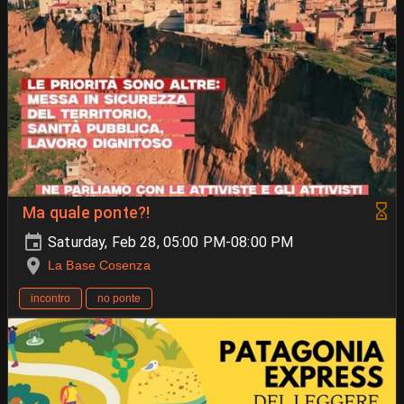
Ma quale ponte?!
Saturday, Feb 28, 05:00 PM-08:00 PM
La Base Cosenza
incontro
no ponte