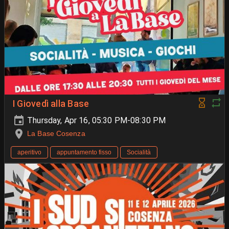
I Giovedì alla Base
Thursday, Apr 16, 05:30 PM-08:30 PM
La Base Cosenza
aperitivo
appuntamento fisso
Socialità