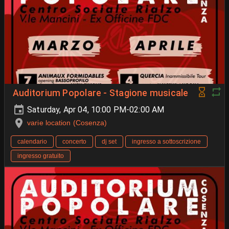
Auditorium Popolare - Stagione musicale
Saturday, Apr 04, 10:00 PM-02:00 AM
varie location (Cosenza)
calendario
concerto
dj set
ingresso a sottoscrizione
ingresso gratuito