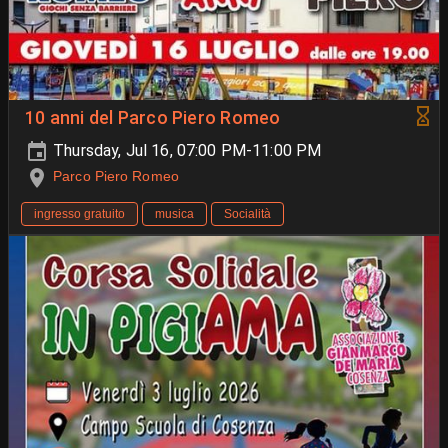
10 anni del Parco Piero Romeo
Thursday, Jul 16, 07:00 PM-11:00 PM
Parco Piero Romeo
ingresso gratuito
musica
Socialità