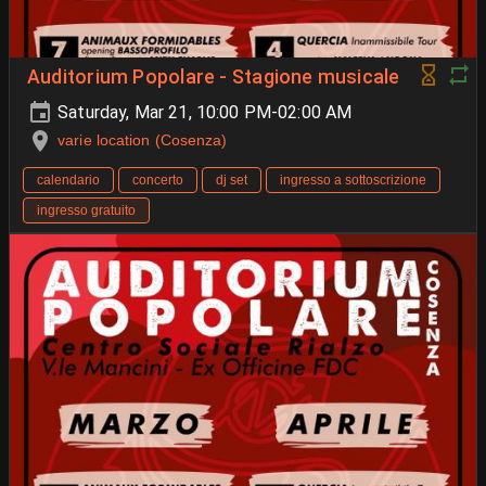
Auditorium Popolare - Stagione musicale
Saturday, Mar 21, 10:00 PM-02:00 AM
varie location (Cosenza)
calendario
concerto
dj set
ingresso a sottoscrizione
ingresso gratuito