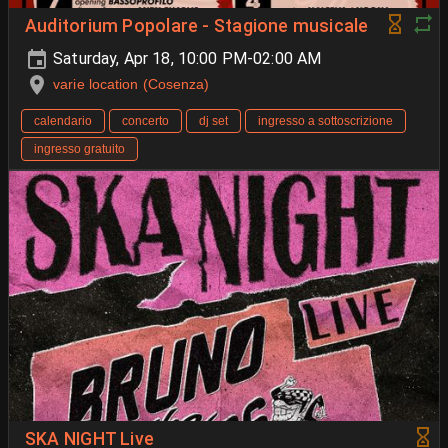
Auditorium Popolare - Stagione musicale
Saturday, Apr 18, 10:00 PM-02:00 AM
varie location (Cosenza)
calendario
concerto
dj set
ingresso a sottoscrizione
ingresso gratuito
SKA NIGHT Live