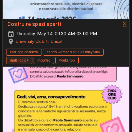
Costruire spazi aperti
Thursday, May 14, 09:30 AM-03:00 PM
University Club @ Unical
cad lgbti cosenza
centro women's studies milly villa
diritti lgbtq+
incontro
workshop