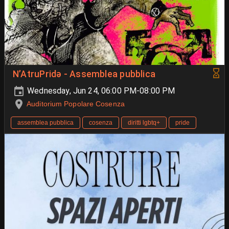
N’AtruPridə - Assemblea pubblica
Wednesday, Jun 24, 06:00 PM-08:00 PM
Auditorium Popolare Cosenza
assemblea pubblica
cosenza
diritti lgbtq+
pride