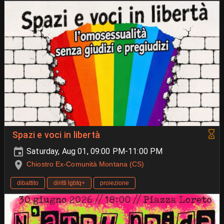
Spazi e voci in libertà
Saturday, Aug 01, 09:00 PM-11:00 PM
Chiostro Ex-Comunità Montana (CS)
dibattito
diritti lgbtq+
proiezione