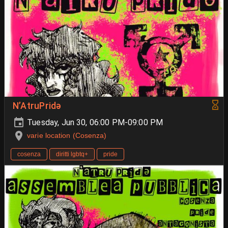
N’AtruPridə
Tuesday, Jun 30, 06:00 PM-09:00 PM
varie location (Cosenza)
cosenza
diritti lgbtq+
pride