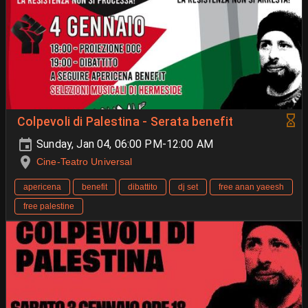
Colpevoli di Palestina - Serata benefit
Sunday, Jan 04, 06:00 PM-12:00 AM
Cine-Teatro Universal
apericena
benefit
dibattito
dj set
free anan yaeesh
free palestine