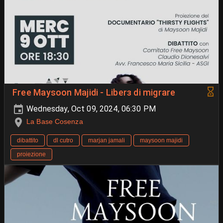
Free Maysoon Majidi - Liberɜ di migrare
Wednesday, Oct 09, 2024, 06:30 PM
La Base Cosenza
dibattito
dl cutro
marjan jamali
maysoon majidi
proiezione