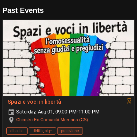
Past Events
Spazi e voci in libertà
Saturday, Aug 01, 09:00 PM-11:00 PM
Chiostro Ex-Comunità Montana (CS)
dibattito
diritti lgbtq+
proiezione