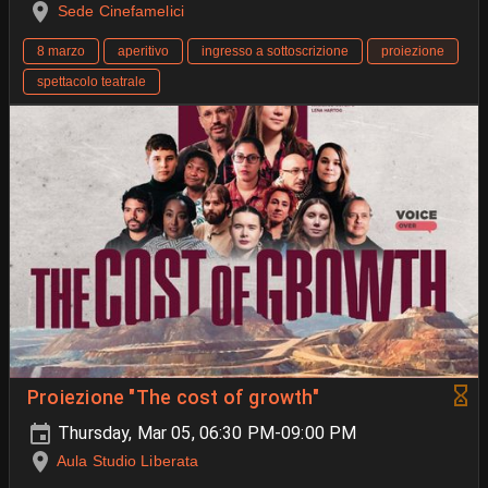
Sede Cinefamelici
8 marzo
aperitivo
ingresso a sottoscrizione
proiezione
spettacolo teatrale
Proiezione "The cost of growth"
Thursday, Mar 05, 06:30 PM-09:00 PM
Aula Studio Liberata