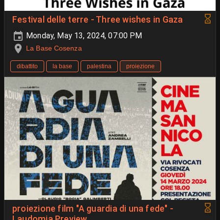
Festival delle terre - Three wishes in Gaza
Monday, May 13, 2024, 07:00 PM
La Base Cosenza
dibattito
la base
palestina
proiezione
proiezione film "A guardia di una fede" -
Laudomia Preview