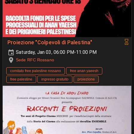
Proiezione "Colpevoli di Palestina"
Saturday, Jan 03, 06:00 PM-11:00 PM
Sede RFC Rossano
comitato free palestine rossano
free anan yaeesh
free palestine
ingresso gratuito
proiezione