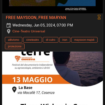
FREE MAYSOON, FREE MARYAN
Wednesday, Jun 05, 2024, 07:00 PM
Cine-Teatro Universal
attivismo
cineteatro
dl cutro
iran
maysoon majidi
proiezione