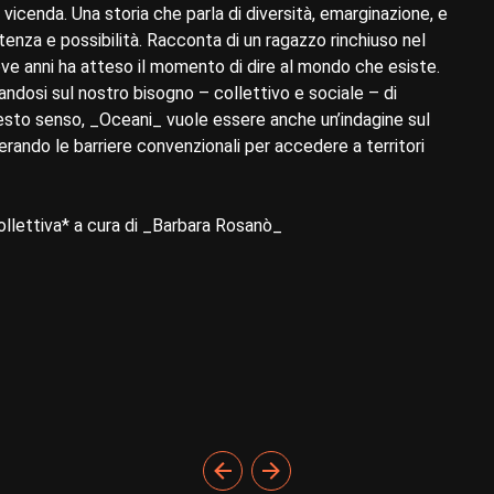
icenda. Una storia che parla di diversità, emarginazione, e
enza e possibilità. Racconta di un ragazzo rinchiuso nel
ve anni ha atteso il momento di dire al mondo che esiste.
gandosi sul nostro bisogno – collettivo e sociale – di
uesto senso, _Oceani_ vuole essere anche un’indagine sul
erando le barriere convenzionali per accedere a territori
ollettiva* a cura di _Barbara Rosanò_