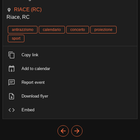
RIACE (RC)
Riace, RC
antirazzismo
calendario
concerto
proiezione
sport
Copy link
Add to calendar
Report event
Download flyer
Embed