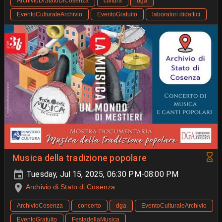
ArchivioDiStatoDiCosenza
cultura
dga
EventoCulturaleArchivio
EventoGratuito
laboratori didattici
Musica della tradizione popolare
Tuesday, Jul 15, 2025, 06:30 PM-08:00 PM
Archivio di Stato di Cosenza
ArchivioCosenza
concerto
dga
EventoCulturaleArchivio
EventoGratuito
FestadellaMusica