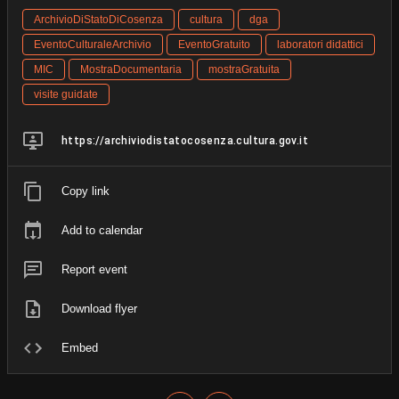
ArchivioDiStatoDiCosenza
cultura
dga
EventoCulturaleArchivio
EventoGratuito
laboratori didattici
MIC
MostraDocumentaria
mostraGratuita
visite guidate
https://archiviodistatocosenza.cultura.gov.it
Copy link
Add to calendar
Report event
Download flyer
Embed