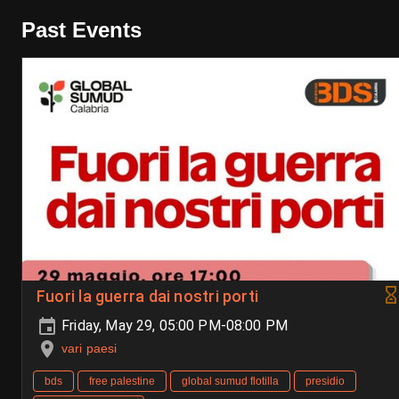
Past Events
Fuori la guerra dai nostri porti
Friday, May 29, 05:00 PM-08:00 PM
vari paesi
bds
free palestine
global sumud flotilla
presidio