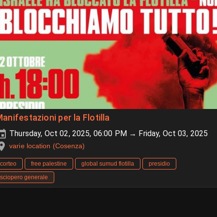
anifestazioni per la Flotilla
Thursday, Oct 02, 2025, 06:00 PM → Friday, Oct 03, 2025
varie location (Cosenza)
corteo
free palestine
global sumud flotilla
presidio
sciopero generale