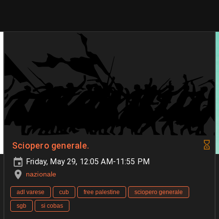
Sciopero generale.
Friday, May 29, 12:05 AM-11:55 PM
nazionale
adl varese
cub
free palestine
sciopero generale
sgb
si cobas