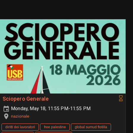
Sciopero Generale
Monday, May 18, 11:55 PM-11:55 PM
nazionale
diritti dei lavoratori
free palestine
global sumud flotilla