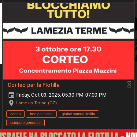
Corteo per la Flotilla
Friday, Oct 03, 2025, 05:30 PM-07:00 PM
Lamezia Terme (CZ)
corteo
free palestine
global sumud flotilla
sciopero generale