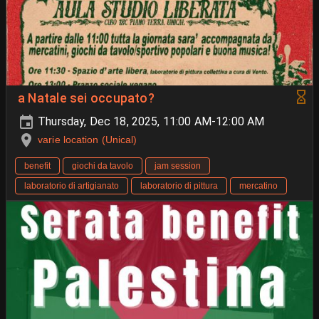
a Natale sei occupato?
Thursday, Dec 18, 2025, 11:00 AM-12:00 AM
varie location (Unical)
benefit
giochi da tavolo
jam session
laboratorio di artigianato
laboratorio di pittura
mercatino