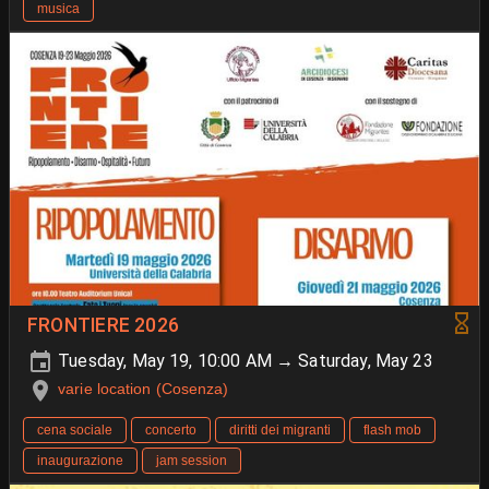
musica
FRONTIERE 2026
Tuesday, May 19, 10:00 AM → Saturday, May 23
varie location (Cosenza)
cena sociale
concerto
diritti dei migranti
flash mob
inaugurazione
jam session