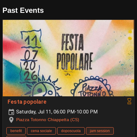
Past Events
Festa popolare
Saturday, Jul 11, 06:00 PM-10:00 PM
Piazza Totonno Chiappetta (CS)
benefit
cena sociale
doposcuola
jam session