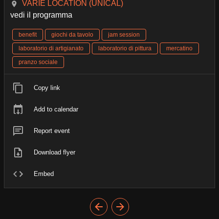
VARIE LOCATION (UNICAL)
vedi il programma
benefit
giochi da tavolo
jam session
laboratorio di artigianato
laboratorio di pittura
mercatino
pranzo sociale
Copy link
Add to calendar
Report event
Download flyer
Embed