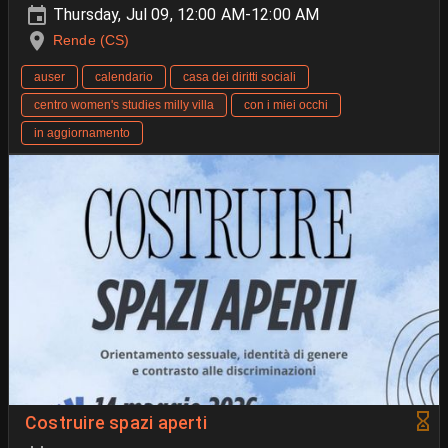
Thursday, Jul 09, 12:00 AM-12:00 AM
Rende (CS)
auser
calendario
casa dei diritti sociali
centro women's studies milly villa
con i miei occhi
in aggiornamento
Costruire spazi aperti