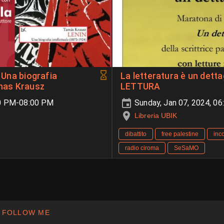
- Una biografia
La letteratura è un det
amas Krausz
LETTURA
00 PM-08:00 PM
Sunday, Jan 07, 2024, 0
Libreria UBIK
dibattito
free palestine
inco
radio ciroma
SeSaMO
FOLLOW ME