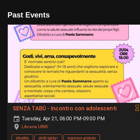
Past Events
SENZA TABÙ - Incontro con adolescenti
Tuesday, Apr 21, 06:00 PM-09:00 PM
Libreria UBIK
dibattito
diritti lgbtq+
ingresso gratuito