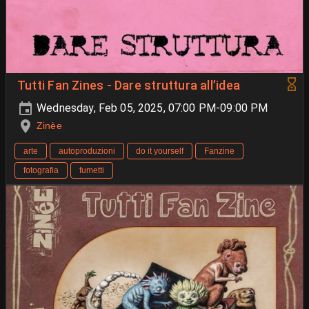
Tutti Fan Zines - Dare struttura all’idea
Wednesday, Feb 05, 2025, 07:00 PM-09:00 PM
Zinèe
arte
autoproduzioni
do it yourself
Fanzine
fotografia
fumetti