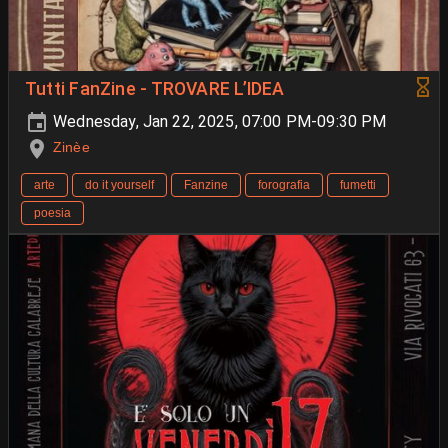
Tutti FanZine - TROVARE L’IDEA
Wednesday, Jan 22, 2025, 07:00 PM-09:30 PM
Zinèe
arte
do it yourself
Fanzine
forografia
fumetti
poesia