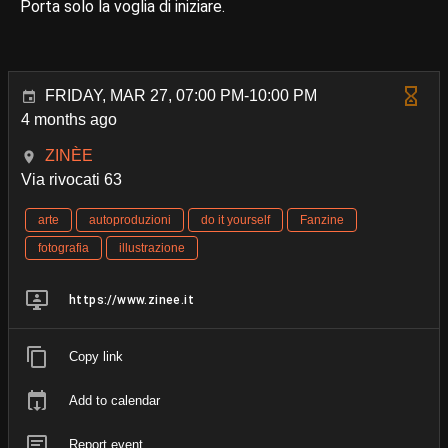
Porta solo la voglia di iniziare.
FRIDAY, MAR 27, 07:00 PM-10:00 PM
4 months ago
ZINÈE
Via rivocati 63
arte
autoproduzioni
do it yourself
Fanzine
fotografia
illustrazione
https://www.zinee.it
Copy link
Add to calendar
Report event