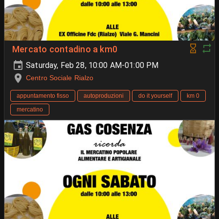
Mercato contadino a km0
Saturday, Feb 28, 10:00 AM-01:00 PM
Centro Sociale Rialzo
appuntamento fisso
autoproduzioni
do it yourself
km 0
mercatino