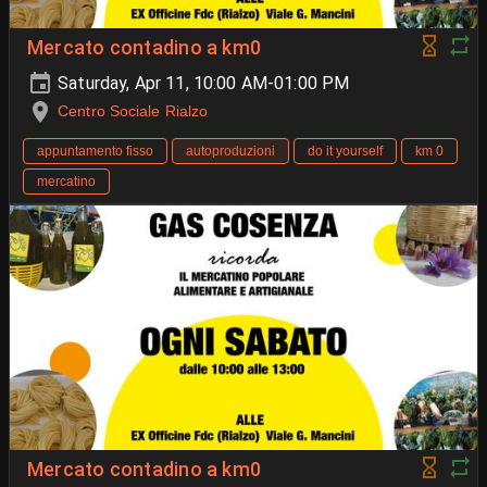
Mercato contadino a km0
Saturday, Apr 11, 10:00 AM-01:00 PM
Centro Sociale Rialzo
appuntamento fisso
autoproduzioni
do it yourself
km 0
mercatino
Mercato contadino a km0