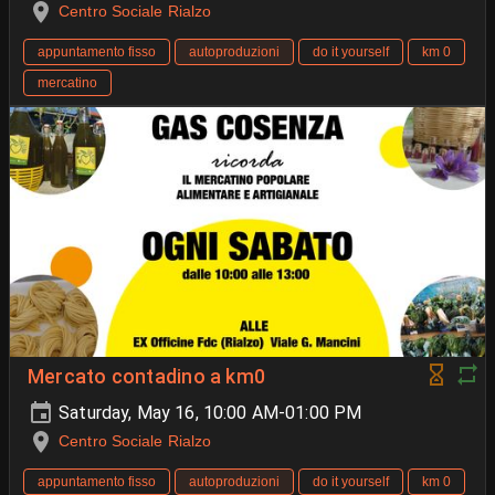
Centro Sociale Rialzo
appuntamento fisso
autoproduzioni
do it yourself
km 0
mercatino
Mercato contadino a km0
Saturday, May 16, 10:00 AM-01:00 PM
Centro Sociale Rialzo
appuntamento fisso
autoproduzioni
do it yourself
km 0