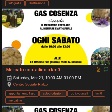
fotografia
illustrazione
Mercato contadino a km0
Saturday, Mar 21, 10:00 AM-01:00 PM
Centro Sociale Rialzo
appuntamento fisso
autoproduzioni
do it yourself
km 0
mercatino