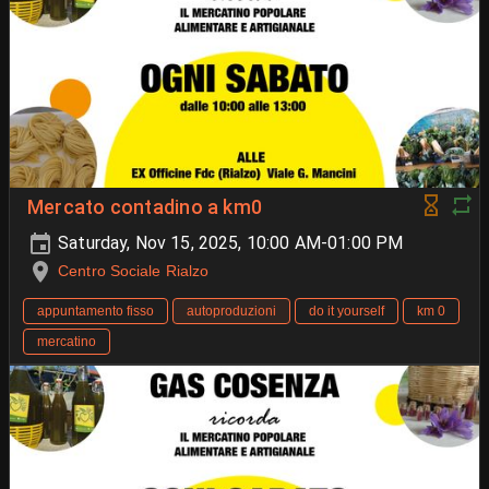
Mercato contadino a km0
Saturday, Nov 15, 2025, 10:00 AM-01:00 PM
Centro Sociale Rialzo
appuntamento fisso
autoproduzioni
do it yourself
km 0
mercatino