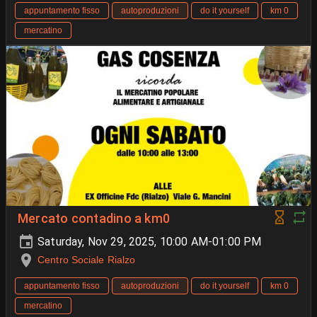
appuntamento fisso
autoproduzioni
do it yourself
km 0
mercatino
Mercato contadino a km0
Saturday, Nov 29, 2025, 10:00 AM-01:00 PM
Centro Sociale Rialzo
appuntamento fisso
autoproduzioni
do it yourself
km 0
mercatino