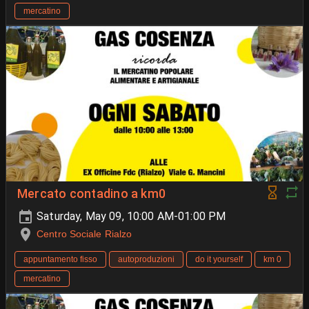
mercatino
Mercato contadino a km0
Saturday, May 09, 10:00 AM-01:00 PM
Centro Sociale Rialzo
appuntamento fisso
autoproduzioni
do it yourself
km 0
mercatino