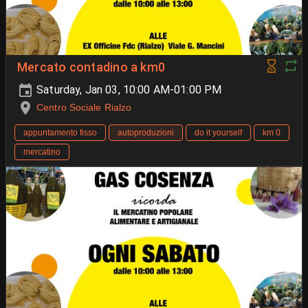
Mercato contadino a km0
Saturday, Jan 03, 10:00 AM-01:00 PM
Centro Sociale Rialzo
appuntamento fisso
autoproduzioni
do it yourself
km 0
mercatino