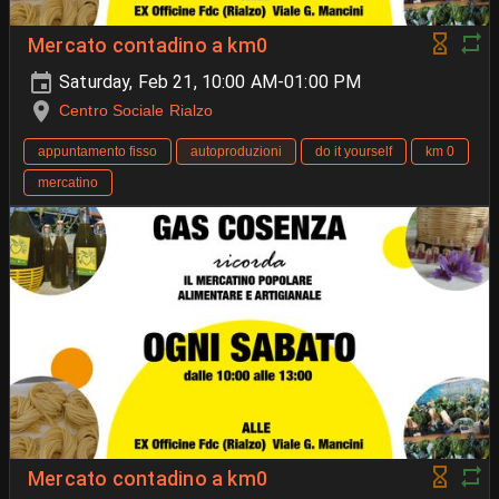
Mercato contadino a km0
Saturday, Feb 21, 10:00 AM-01:00 PM
Centro Sociale Rialzo
appuntamento fisso
autoproduzioni
do it yourself
km 0
mercatino
Mercato contadino a km0