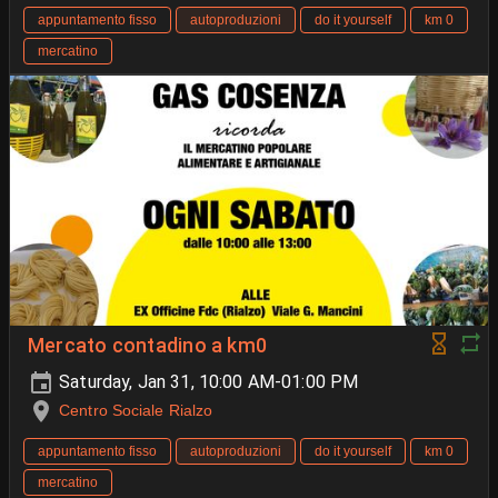
appuntamento fisso
autoproduzioni
do it yourself
km 0
mercatino
Mercato contadino a km0
Saturday, Jan 31, 10:00 AM-01:00 PM
Centro Sociale Rialzo
appuntamento fisso
autoproduzioni
do it yourself
km 0
mercatino