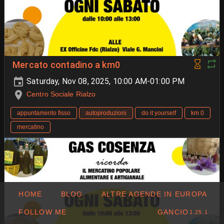
Mercato contadino a km0
Saturday, Nov 08, 2025, 10:00 AM-01:00 PM
Centro Sociale Rialzo
appuntamento fisso
autoproduzioni
do it yourself
km 0
mercatino
HOME
BLOG
ALTRE AGENDE IN EUROPA
FOLLOW ME
GANCIO
1.25.1