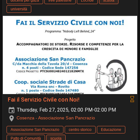
docenti per gaza
free palestine
Locride
scuola
università
Fai il Servizio Civile con Noi!
Thursday, Feb 27, 2025, 02:00 PM-02:00 PM
Cosenza - Associazione San Pancrazio
Associazione San Pancrazio
centro storico
Educazione
Patto di Comunità
scuola