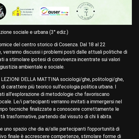
ione sociale e urbana (3° ediz.)
rnice del centro storico di Cosenza. Dal 18 al 22
 verranno discussi i problemi posti dalle attuali politiche di
ti a stimolare ipotesi di convivenza incentrate sui valori
 giustizia ambientale e sociale.
elle LEZIONI DELLA MATTINA sociologi/ghe, politologi/ghe,
i carattere più teorico sull’ecologia politica urbana. I
all'esplorazione di metodologie che favoriscano
 locale. Le/i partecipanti verranno invitati a immergersi nel
mpo tecniche finalizzate a conoscere correttamente le
ità trasformative, partendo dal vissuto di chi li abita.
re uno spazio che dia ai/alle partecipanti l’opportunità di
ttivo finale è accrescere competenze, stimolare forme di