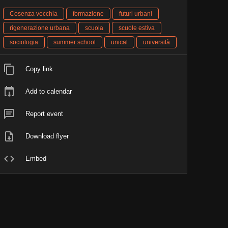
Cosenza vecchia
formazione
futuri urbani
rigenerazione urbana
scuola
scuole estiva
sociologia
summer school
unical
università
Copy link
Add to calendar
Report event
Download flyer
Embed