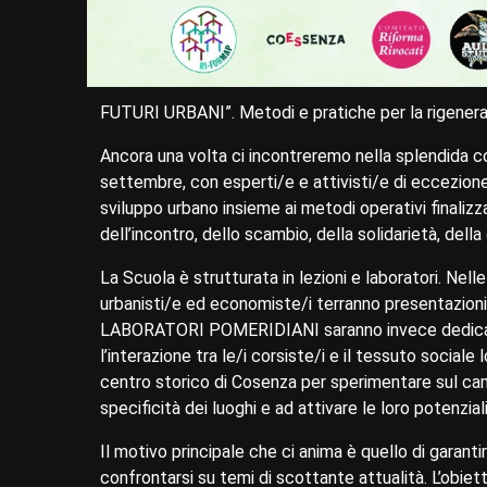
FUTURI URBANI”. Metodi e pratiche per la rigeneraz
Ancora una volta ci incontreremo nella splendida co
settembre, con esperti/e e attivisti/e di eccezione,
sviluppo urbano insieme ai metodi operativi finalizza
dell’incontro, dello scambio, della solidarietà, della
La Scuola è strutturata in lezioni e laboratori. N
urbanisti/e ed economiste/i terranno presentazioni d
LABORATORI POMERIDIANI saranno invece dedicati 
l’interazione tra le/i corsiste/i e il tessuto sociale
centro storico di Cosenza per sperimentare sul ca
specificità dei luoghi e ad attivare le loro potenzial
Il motivo principale che ci anima è quello di garanti
confrontarsi su temi di scottante attualità. L’obie