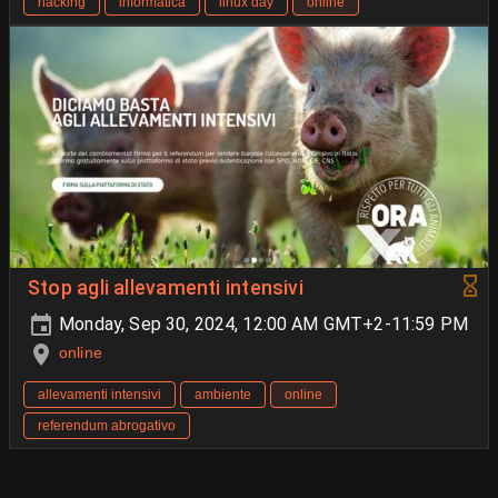
hacking
informatica
linux day
online
Stop agli allevamenti intensivi
Monday, Sep 30, 2024, 12:00 AM GMT+2-11:59 PM
online
allevamenti intensivi
ambiente
online
referendum abrogativo