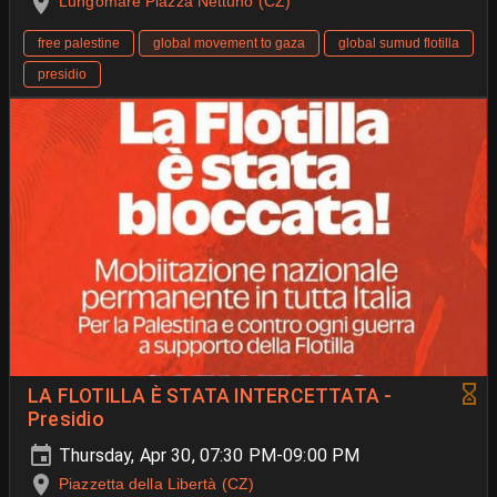
Lungomare Piazza Nettuno (CZ)
free palestine
global movement to gaza
global sumud flotilla
presidio
LA FLOTILLA È STATA INTERCETTATA -
Presidio
Thursday, Apr 30, 07:30 PM-09:00 PM
Piazzetta della Libertà (CZ)