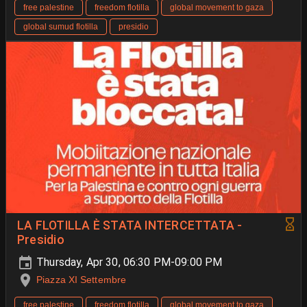
free palestine
freedom flotilla
global movement to gaza
global sumud flotilla
presidio
LA FLOTILLA È STATA INTERCETTATA -
Presidio
Thursday, Apr 30, 06:30 PM-09:00 PM
Piazza XI Settembre
free palestine
freedom flotilla
global movement to gaza