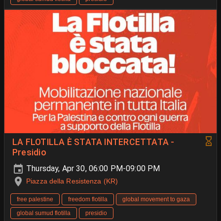
LA FLOTILLA È STATA INTERCETTATA -
Presidio
Thursday, Apr 30, 06:00 PM-09:00 PM
Piazza della Resistenza (KR)
free palestine
freedom flotilla
global movement to gaza
global sumud flotilla
presidio