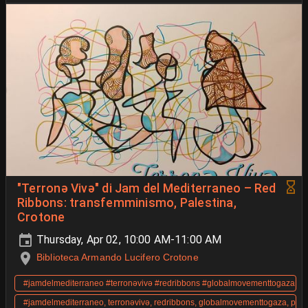
"Terronə Vivə" di Jam del Mediterraneo – Red
Ribbons: transfemminismo, Palestina,
Crotone
Thursday, Apr 02, 10:00 AM-11:00 AM
Biblioteca Armando Lucifero Crotone
#jamdelmediterraneo #terronəvivə #redribbons #globalmovementtogaza #pod
#jamdelmediterraneo, terronəvivə, redribbons, globalmovementtogaza, podcas