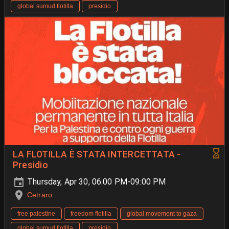
global sumud flotilla
presidio
LA FLOTILLA È STATA INTERCETTATA -
Presidio
Thursday, Apr 30, 06:00 PM-09:00 PM
Cetraro
free palestine
freedom flotilla
global movement to gaza
global sumud flotilla
presidio