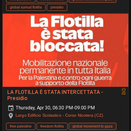
global sumud flotilla
presidio
LA FLOTILLA È STATA INTERCETTATA -
Presidio
Thursday, Apr 30, 06:30 PM-09:00 PM
Largo Edificio Scolastico - Corso Nicotera (CZ)
free palestine
freedom flotilla
global movement to gaza