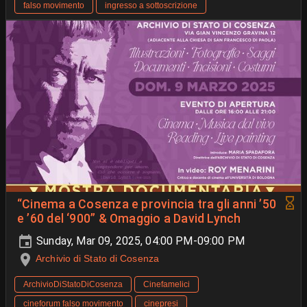
falso movimento
ingresso a sottoscrizione
“Cinema a Cosenza e provincia tra gli anni ’50
e ’60 del ‘900” & Omaggio a David Lynch
Sunday, Mar 09, 2025, 04:00 PM-09:00 PM
Archivio di Stato di Cosenza
ArchivioDiStatoDiCosenza
Cinefamelici
cineforum falso movimento
cinepresi