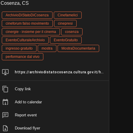
Cosenza, CS
ArchivioDiStatoDiCosenza
Cinefamelici
cineforum falso movimento
cinepresi
cinergie - insieme per il cinema
cosenza
EventoCulturaleArchivio
EventoGratuito
ingresso gratuito
mostra
MostraDocumentaria
performance dal vivo
https://archiviodistatocosenza.cultura.gov.it/home
Copy link
Add to calendar
Report event
Download flyer