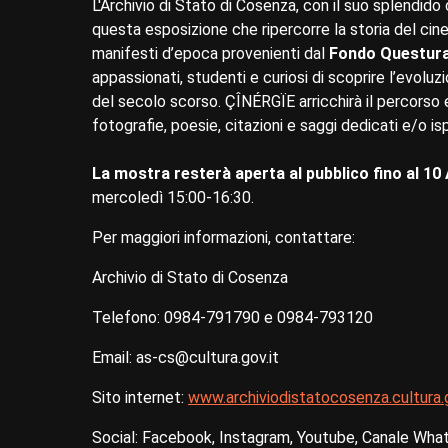
L'Archivio di Stato di Cosenza, con il suo splendido
questa esposizione che ripercorre la storia del cin
manifesti d’epoca provenienti dal
Fondo Questura
appassionati, studenti e curiosi di scoprire l’evoluz
del secolo scorso. ÇÎNÉRGÏE arricchirà il percorso es
fotografie, poesie, citazioni e saggi dedicati e/o is
La mostra resterà aperta al pubblico fino al 10 
mercoledì 15:00-16:30.
Per maggiori informazioni, contattare:
Archivio di Stato di Cosenza
Telefono: 0984-791790 e 0984-793120
Email: as-cs@cultura.gov.it
Sito internet:
www.archiviodistatocosenza.cultura.g
Social: Facebook, Instagram, Youtube, Canale Wha