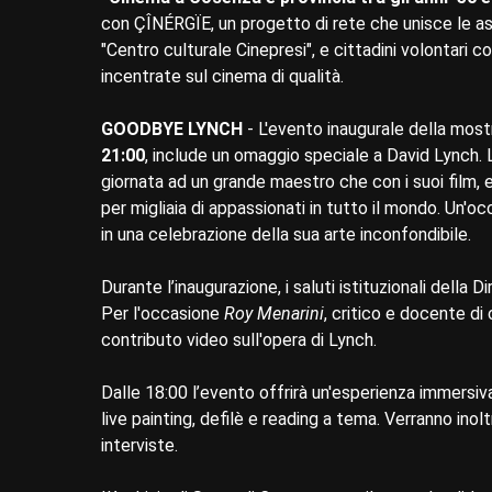
con ÇÎNÉRGÏE, un progetto di rete che unisce le as
"Centro culturale Cinepresi", e cittadini volontari c
incentrate sul cinema di qualità.
GOODBYE LYNCH
- L'evento inaugurale della mos
21:00
, include un omaggio speciale a David Lynch. 
giornata ad un grande maestro che con i suoi film, e
per migliaia di appassionati in tutto il mondo. Un'occ
in una celebrazione della sua arte inconfondibile.
Durante l’inaugurazione, i saluti istituzionali della D
Per l'occasione
Roy Menarini
, critico e docente di
contributo video sull'opera di Lynch.
Dalle 18:00 l’evento offrirà un'esperienza immersi
live painting, defilè e reading a tema. Verranno inolt
interviste.