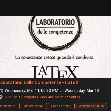
Laboratorio Delle Competenze - LaTeX
Wednesday, Mar 11, 06:30 PM → Wednesday, Mar 18
Aula P2.0 Occupata (Cubo 40c ponte carrabile)
formazione
LatexWorkshop
Open Learning
Workshop Gratuito