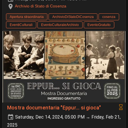
Archivio di Stato di Cosenza
Apertura straordinaria
ArchivioDiStatoDiCosenza
cosenza
EventiCulturali
EventoCulturaleArchivio
EventoGratuito
Mostra documentaria "Eppur... si gioca"
Saturday, Dec 14, 2024, 05:00 PM → Friday, Feb 21,
2025