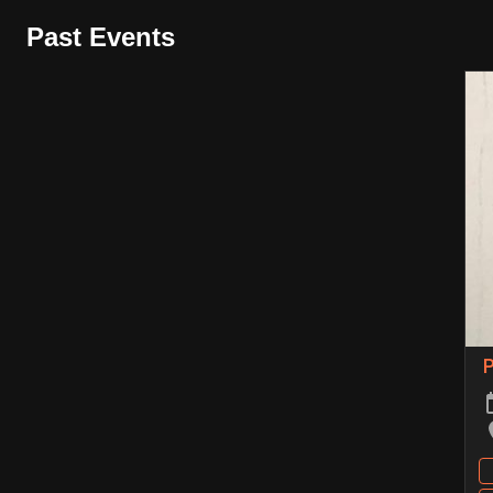
Past Events
P