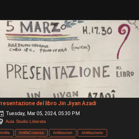
resentazione del libro Jin Jiyan Azadi
Tuesday, Mar 05, 2024, 05:30 PM
Aula Studio Liberata
Antifa
AntifaCosenza
Antifascism
Antifascismo