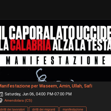
anifestazione per Waseem, Amin, Ullah, Safi
Saturday, Jun 06, 04:00 PM-07:00 PM
Amendolara (CS)
diritti dei lavoratori
diritti dei migranti
manifestazione