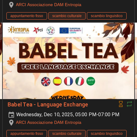
ARCI Associazione DAM Entropia
appuntamento fisso
scambio culturale
scambio linguistico
Babel Tea - Language Exchange
Wednesday, Dec 10, 2025, 05:00 PM-07:00 PM
ARCI Associazione DAM Entropia
appuntamento fisso
scambio culturale
scambio linguistico