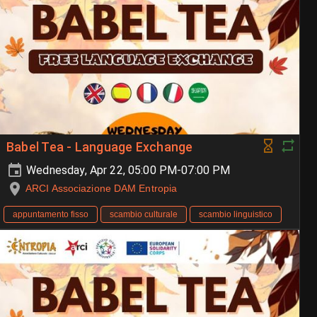
Babel Tea - Language Exchange
Wednesday, Apr 22, 05:00 PM-07:00 PM
ARCI Associazione DAM Entropia
appuntamento fisso
scambio culturale
scambio linguistico