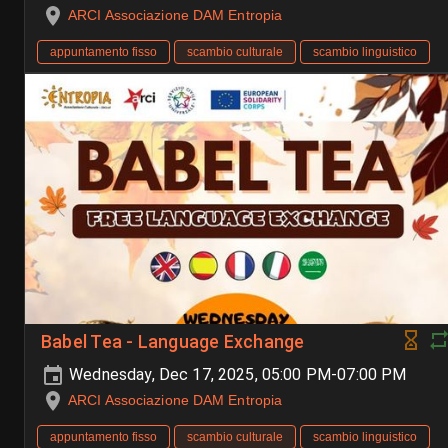
ARCI Associazione DAM Entropia
appuntamento fisso
scambio culturale
scambio linguistico
Babel Tea - Language Exchange
Wednesday, Dec 17, 2025, 05:00 PM-07:00 PM
ARCI Associazione DAM Entropia
appuntamento fisso
scambio culturale
scambio linguistico