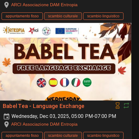
ARCI Associazione DAM Entropia
appuntamento fisso
scambio culturale
scambio linguistico
Babel Tea - Language Exchange
Wednesday, Dec 03, 2025, 05:00 PM-07:00 PM
ARCI Associazione DAM Entropia
appuntamento fisso
scambio culturale
scambio linguistico