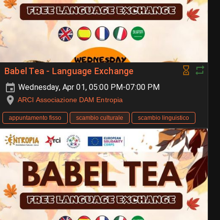
Babel Tea - Language Exchange
Wednesday, Apr 01, 05:00 PM-07:00 PM
ARCI Associazione DAM Entropia
appuntamento fisso
scambio culturale
scambio linguistico