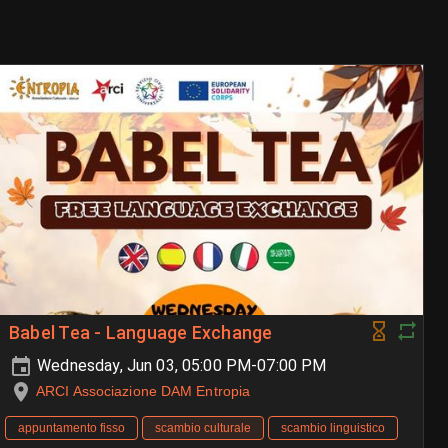
Babel Tea - Language Exchange
Wednesday, Jun 03, 05:00 PM-07:00 PM
ARCI Associazione DAM Entropia
appuntamento fisso
scambio culturale
scambio linguistico