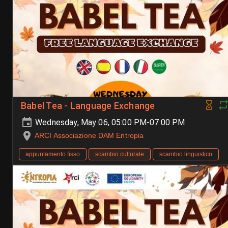
Babel Tea - Language Exchange
Wednesday, May 06, 05:00 PM-07:00 PM
ARCI Associazione DAM Entropia
appuntamento fisso
scambio culturale
scambio linguistico