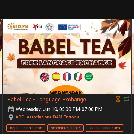
Babel Tea - Language Exchange
Wednesday, Jun 10, 05:00 PM-07:00 PM
ARCI Associazione DAM Entropia
appuntamento fisso
scambio culturale
scambio linguistico