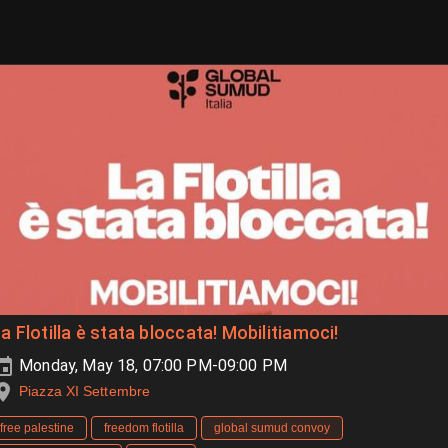
a Flotilla è stata bloccata! Mobilitiamoci!
Monday, May 18, 07:00 PM-09:00 PM
Piazza XI Settembre
free palestine
freedom flotilla
global sumud convoy