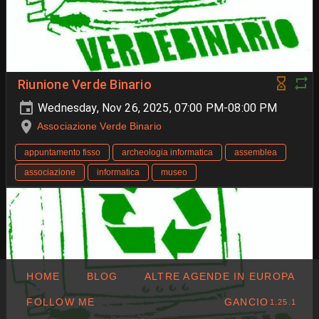
Riunione Verde Binario
Wednesday, Nov 26, 2025, 07:00 PM-08:00 PM
Associazione Verde Binario
appuntamento fisso
archeologia informatica
assemblea
associazione
informatica
museo
HOME
BLOG
ALTRE AGENDE IN EUROPA
FOLLOW ME
GANCIO
1.25.1