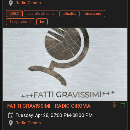
Radio Ciroma
105.7
approfondimento
attualità
ciroma.org
fattigravissimi
fm
FATTI GRAVISSIMI - RADIO CIROMA
Tuesday, Apr 28, 07:00 PM-08:00 PM
Radio Ciroma