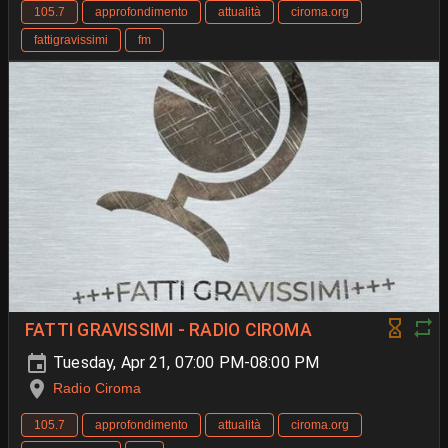
105.7
approfondimento
attualità
ciroma.org
fattigravissimi
fm
FATTI GRAVISSIMI - RADIO CIROMA
Tuesday, Apr 21, 07:00 PM-08:00 PM
Radio Ciroma
105.7
approfondimento
attualità
ciroma.org