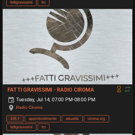
fattigravissimi
fm
FATTI GRAVISSIMI - RADIO CIROMA
Tuesday, Jul 14, 07:00 PM-08:00 PM
Radio Ciroma
105.7
approfondimento
attualità
ciroma.org
fattigravissimi
fm