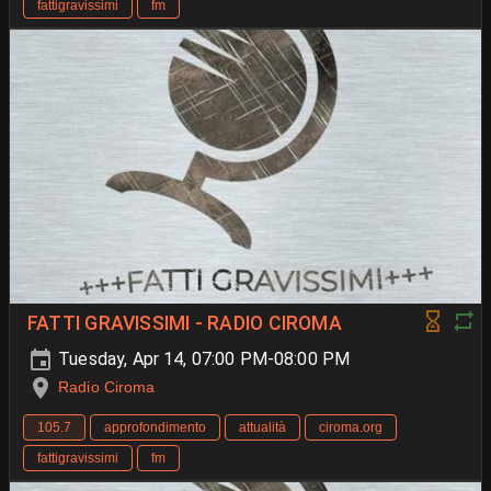
fattigravissimi
fm
FATTI GRAVISSIMI - RADIO CIROMA
Tuesday, Apr 14, 07:00 PM-08:00 PM
Radio Ciroma
105.7
approfondimento
attualità
ciroma.org
fattigravissimi
fm