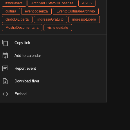
#storiaviva
ArchivioDiStatoDiCosenza
ASCS
cultura
eventicosenza
EventoCulturaleArchivio
GridoDiLiberta
ingressoGratuito
ingressoLibero
MostraDocumentaria
visite guidate
Copy link
Add to calendar
Report event
Download flyer
Embed