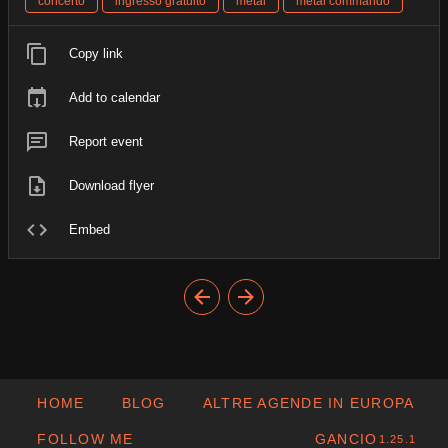
concerto
ingresso gratuito
metal
metal commando
Copy link
Add to calendar
Report event
Download flyer
Embed
HOME
BLOG
ALTRE AGENDE IN EUROPA
FOLLOW ME
GANCIO
1.25.1