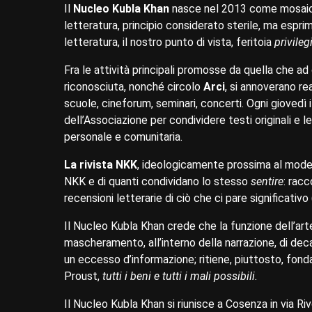
Il
Nucleo Kubla Khan
nasce nel 2013 come mosaico di
letteratura, principio considerato sterile, ma espri
letteratura, il nostro punto di vista, feritoia
privileg
Fra le attività principali promosse da quella che ad 
riconosciuta, nonché circolo
Arci
, si annoverano rea
scuole, cineforum, seminari, concerti. Ogni giovedì 
dell’Associazione per condividere testi originali e le
personale e comunitaria.
La rivista NKK
, ideologicamente prossima al mode
NKK e di quanti condividano lo stesso
sentire
: racc
recensioni letterarie di ciò che ci pare significativo
Il Nucleo Kubla Khan crede che la funzione dell’arte 
mascheramento, all’interno della narrazione, di dec
un eccesso d’informazione; ritiene, piuttosto, fond
Proust,
tutti i beni e tutti i mali possibili.
Il Nucleo Kubla Khan si riunisce a Cosenza in via Ri