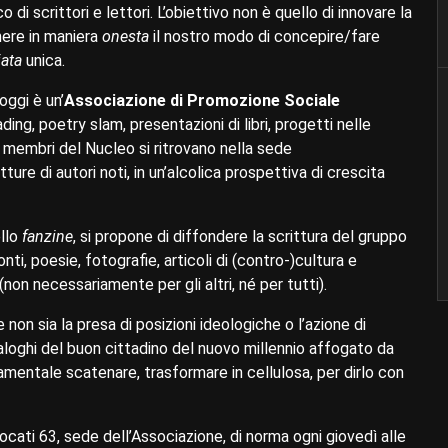
 scrittori e lettori. L’obiettivo non è quello di innovare la
mere in maniera
onesta
il nostro modo di concepire/fare
iata
unica.
oggi è un’
Associazione di Promozione Sociale
ding, poetry slam, presentazioni di libri, progetti nelle
i membri del Nucleo si ritrovano nella sede
tture di autori noti, in un’alcolica prospettiva di crescita
llo
fanzine
, si propone di diffondere la scrittura del gruppo
onti, poesie, fotografie, articoli di (contro-)cultura e
 (non necessariamente per gli altri, né per tutti).
non sia la presa di posizioni ideologiche o l’azione di
aloghi del buon cittadino del nuovo millennio affogato da
amentale scatenare, trasformare in cellulosa, per dirlo con
vocati 63, sede dell’Associazione, di norma ogni giovedì alle