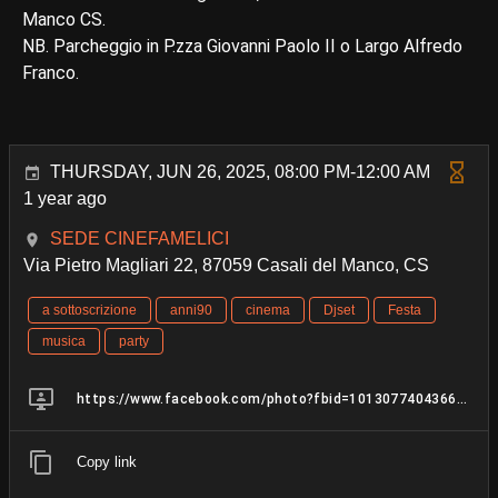
Manco CS.
NB. Parcheggio in P.zza Giovanni Paolo II o Largo Alfredo
Franco.
THURSDAY, JUN 26, 2025, 08:00 PM-12:00 AM
1 year ago
SEDE CINEFAMELICI
Via Pietro Magliari 22, 87059 Casali del Manco, CS
a sottoscrizione
anni90
cinema
Djset
Festa
musica
party
https://www.facebook.com/photo?fbid=1013077404366817&set=a.476767501331146
Copy link