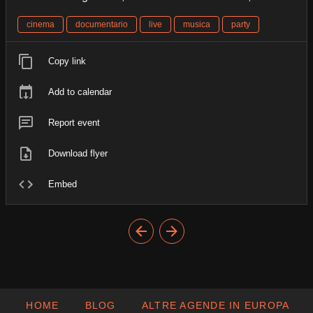
cinema
documentario
live
musica
party
Copy link
Add to calendar
Report event
Download flyer
Embed
HOME
BLOG
ALTRE AGENDE IN EUROPA