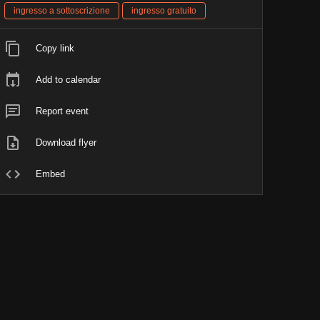
ingresso a sottoscrizione
ingresso gratuito
Copy link
Add to calendar
Report event
Download flyer
Embed