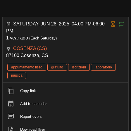
SATURDAY, JUN 28, 2025, 04:00 PM-06:00
PM
1 year ago
(Each Saturday)
COSENZA (CS)
87100 Cosenza, CS
appuntamento fisso
gratuito
iscrizioni
laboratorio
musica
Copy link
Add to calendar
Report event
Download flyer