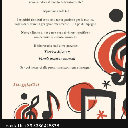
contatti: +39 3336428828