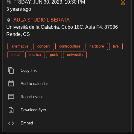
FRIDAY, JUN 30, 2023, 10:30 PM
3 years ago
AULA STUDIO LIBERATA
Università della Calabria, Cubo 18C, Aula F4, 87036
Rende, CS
alternative
concerti
controculture
hardcore
live
metal
musica
punk
università
Copy link
Add to calendar
Report event
Download flyer
Embed