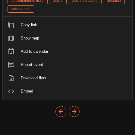
appuntamento fisso
giochi
giochi da tavolo
Socialità
videogiochi
Copy link
Show map
Add to calendar
Report event
Download flyer
Embed