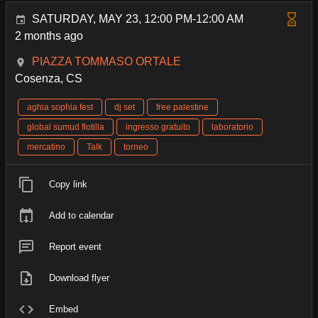
SATURDAY, MAY 23, 12:00 PM-12:00 AM
2 months ago
PIAZZA TOMMASO ORTALE
Cosenza, CS
aghia sophia fest
dj set
free palestine
global sumud flotilla
ingresso gratuito
laboratorio
mercatino
Talk
torneo
Copy link
Add to calendar
Report event
Download flyer
Embed