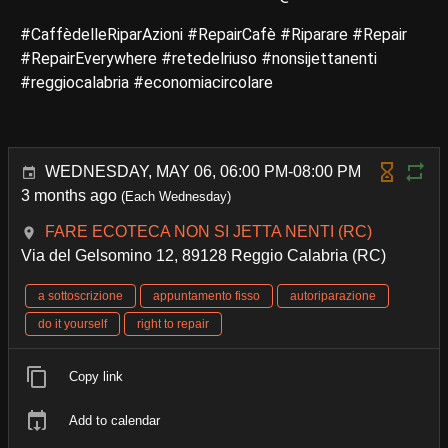
#CaffèdelleRiparAzioni #RepairCafè #Riparare #Repair
#RepairEverywhere #retedelriuso #nonsijettanenti
#reggiocalabria #economiacircolare
WEDNESDAY, MAY 06, 06:00 PM-08:00 PM
3 months ago
(Each Wednesday)
FARE ECOTECA NON SI JETTA NENTI (RC)
Via del Gelsomino 12, 89128 Reggio Calabria (RC)
a sottoscrizione
appuntamento fisso
autoriparazione
do it yourself
right to repair
Copy link
Add to calendar