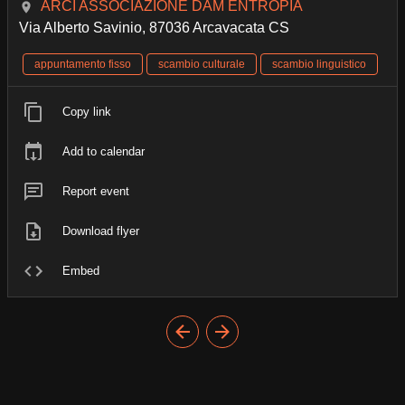
ARCI ASSOCIAZIONE DAM ENTROPIA
Via Alberto Savinio, 87036 Arcavacata CS
appuntamento fisso
scambio culturale
scambio linguistico
Copy link
Add to calendar
Report event
Download flyer
Embed