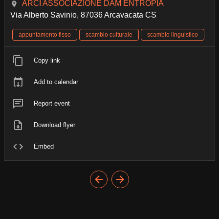
ARCI ASSOCIAZIONE DAM ENTROPIA
Via Alberto Savinio, 87036 Arcavacata CS
appuntamento fisso
scambio culturale
scambio linguistico
Copy link
Add to calendar
Report event
Download flyer
Embed