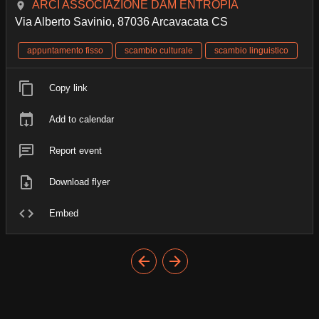
ARCI ASSOCIAZIONE DAM ENTROPIA
Via Alberto Savinio, 87036 Arcavacata CS
appuntamento fisso
scambio culturale
scambio linguistico
Copy link
Add to calendar
Report event
Download flyer
Embed