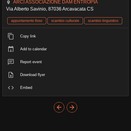
ARCI ASSOCIAZIONE DAM ENTROPIA
Via Alberto Savinio, 87036 Arcavacata CS
appuntamento fisso
scambio culturale
scambio linguistico
Copy link
Add to calendar
Report event
Download flyer
Embed