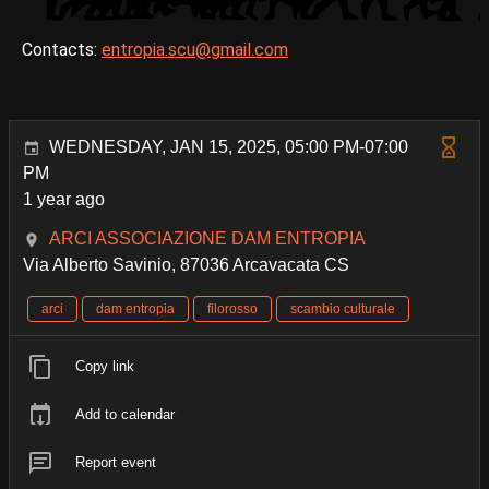
Contacts:
entropia.scu@gmail.com
WEDNESDAY, JAN 15, 2025, 05:00 PM-07:00
PM
1 year ago
ARCI ASSOCIAZIONE DAM ENTROPIA
Via Alberto Savinio, 87036 Arcavacata CS
arci
dam entropia
filorosso
scambio culturale
Copy link
Add to calendar
Report event