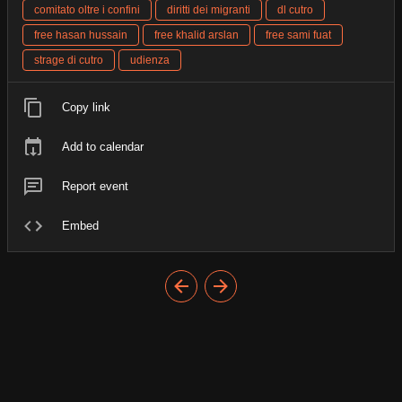
comitato oltre i confini
diritti dei migranti
dl cutro
free hasan hussain
free khalid arslan
free sami fuat
strage di cutro
udienza
Copy link
Add to calendar
Report event
Embed