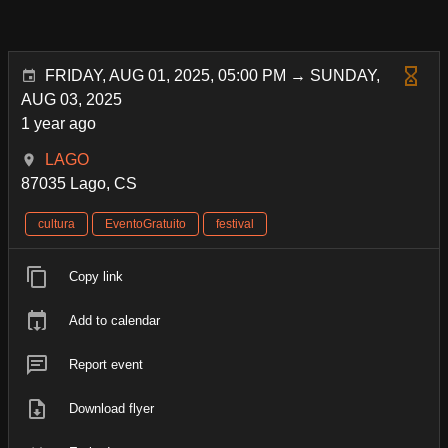
FRIDAY, AUG 01, 2025, 05:00 PM → SUNDAY,
AUG 03, 2025
1 year ago
LAGO
87035 Lago, CS
cultura
EventoGratuito
festival
Copy link
Add to calendar
Report event
Download flyer