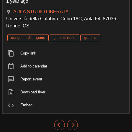
1 year ago
AULA STUDIO LIBERATA
Università della Calabria, Cubo 18C, Aula F4, 87036
Rende, CS
dungeons & dragons
gioco di ruolo
gratuito
Copy link
Add to calendar
Report event
Download flyer
Embed